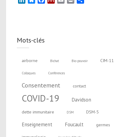
LinkedIn
Bluesky
Facebook
Mendeley
Email
Print
Partager
Mots-clés
airborne
CIM-11
Bichat
Bio-pouvoir
Colloques
Conférences
Consentement
contact
COVID-19
Davidson
dette immunitaire
DSM-5
DSM
Enseignement
Foucault
germes