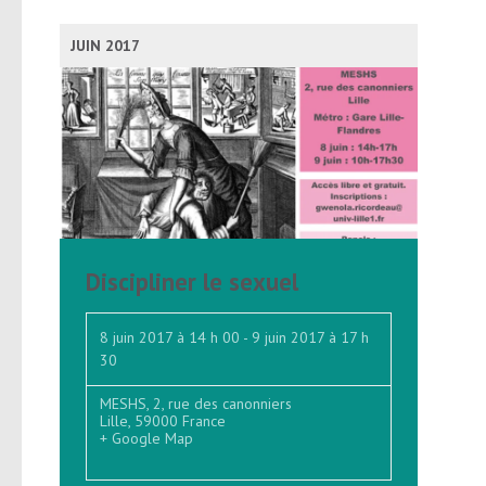
de
vues
JUIN 2017
Évènements
Discipliner le sexuel
8 juin 2017 à 14 h 00
-
9 juin 2017 à 17 h
30
MESHS,
2, rue des canonniers
Lille
,
59000
France
+ Google Map