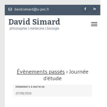
Aller
david.simard@u-pec.fr
au
David Simard
contenu
(Pressez
philosophie | médecine | biologie
Entrée)
Évènements passés
› Journée
d'étude
Recherche
Rechercher
ÉVÈNEMENTS À PARTIR DE
et
Évènements
navigation