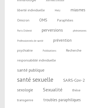
immunologie
Journées d'étude
miasmes
liberté individuelle
Metz
OMS
Omicron
Paraphilies
perversions
Paris Diderot
phéromones
prévention
Professionnels de santé
psychiatrie
Recherche
Publications
responsabilité individuelle
santé publique
santé sexuelle
SARS-Cov-2
Sexualité
sexologie
thèse
troubles paraphiliques
transgenre