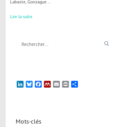
Labaste, Gonzague …
Lire la suite
Rechercher :
LinkedIn
Bluesky
Facebook
Mendeley
Email
Print
Partager
Mots-clés