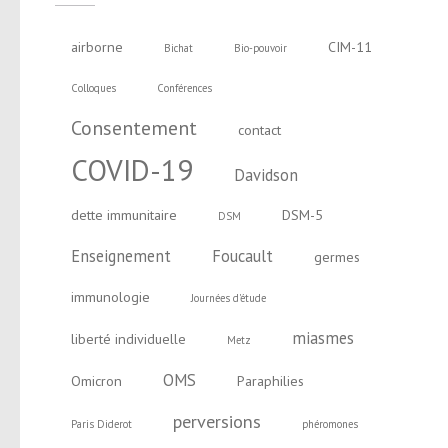
airborne
CIM-11
Bichat
Bio-pouvoir
Colloques
Conférences
Consentement
contact
COVID-19
Davidson
dette immunitaire
DSM-5
DSM
Enseignement
Foucault
germes
immunologie
Journées d'étude
miasmes
liberté individuelle
Metz
OMS
Omicron
Paraphilies
perversions
Paris Diderot
phéromones