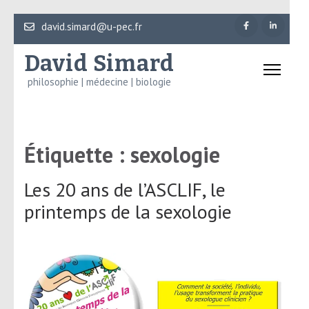
Aller
david.simard@u-pec.fr
au
David Simard
contenu
(Pressez
philosophie | médecine | biologie
Entrée)
Étiquette :
sexologie
Les 20 ans de l’ASCLIF, le
printemps de la sexologie