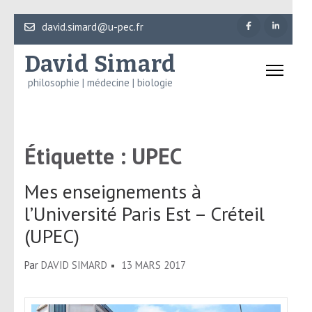
Aller
david.simard@u-pec.fr
au
David Simard
contenu
(Pressez
philosophie | médecine | biologie
Entrée)
Étiquette :
UPEC
Mes enseignements à
l’Université Paris Est – Créteil
(UPEC)
Par
DAVID SIMARD
13 MARS 2017