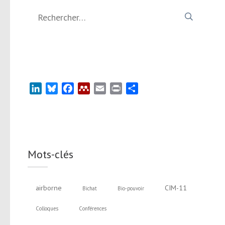
Rechercher :
LinkedIn
Bluesky
Facebook
Mendeley
Email
Print
Partager
Mots-clés
airborne
CIM-11
Bichat
Bio-pouvoir
Colloques
Conférences