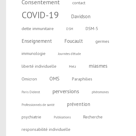
Consentement
contact
COVID-19
Davidson
dette immunitaire
DSM-5
DSM
Enseignement
Foucault
germes
immunologie
Journées d'étude
miasmes
liberté individuelle
Metz
OMS
Omicron
Paraphilies
perversions
Paris Diderot
phéromones
prévention
Professionnels de santé
psychiatrie
Recherche
Publications
responsabilité individuelle