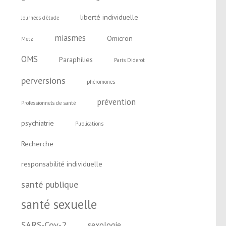
liberté individuelle
Journées d'étude
miasmes
Omicron
Metz
OMS
Paraphilies
Paris Diderot
perversions
phéromones
prévention
Professionnels de santé
psychiatrie
Publications
Recherche
responsabilité individuelle
santé publique
santé sexuelle
SARS-Cov-2
sexologie