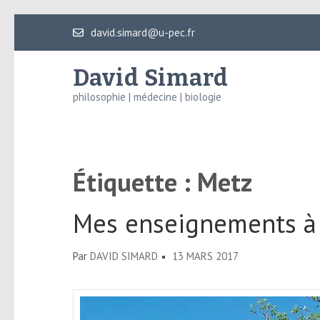
Aller
david.simard@u-pec.fr
au
contenu
David Simard
(Pressez
philosophie | médecine | biologie
Entrée)
Étiquette :
Metz
Mes enseignements à l
Par
DAVID SIMARD
13 MARS 2017