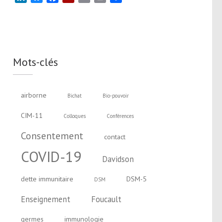
Mots-clés
airborne
Bichat
Bio-pouvoir
CIM-11
Colloques
Conférences
Consentement
contact
COVID-19
Davidson
dette immunitaire
DSM-5
DSM
Enseignement
Foucault
germes
immunologie