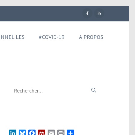
ONNEL·LES
#COVID-19
A PROPOS
Rechercher :
LinkedIn
Bluesky
Facebook
Mendeley
Email
Print
Partager