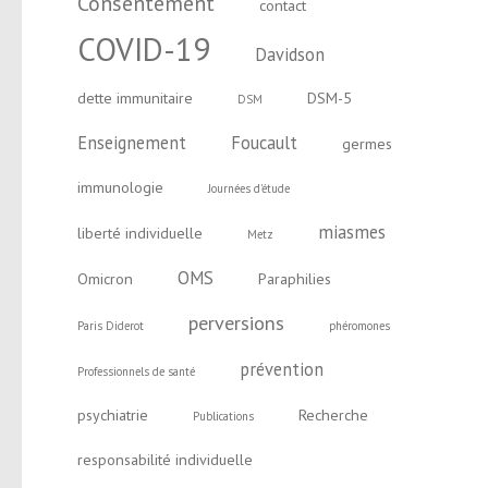
Consentement
contact
COVID-19
Davidson
dette immunitaire
DSM-5
DSM
Enseignement
Foucault
germes
immunologie
Journées d'étude
miasmes
liberté individuelle
Metz
OMS
Omicron
Paraphilies
perversions
Paris Diderot
phéromones
prévention
Professionnels de santé
psychiatrie
Recherche
Publications
responsabilité individuelle