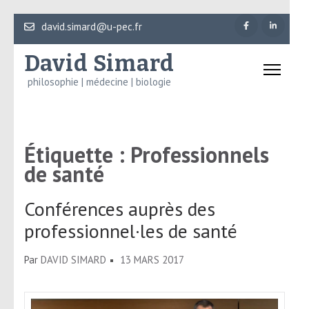
Aller
david.simard@u-pec.fr
au
David Simard
contenu
(Pressez
philosophie | médecine | biologie
Entrée)
Étiquette :
Professionnels
de santé
Conférences auprès des
professionnel·les de santé
Par
DAVID SIMARD
13 MARS 2017