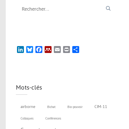
Rechercher :
LinkedIn
Bluesky
Facebook
Mendeley
Email
Print
Partager
Mots-clés
airborne
CIM-11
Bichat
Bio-pouvoir
Colloques
Conférences