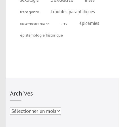
sexologie
thèse
troubles paraphiliques
transgenre
épidémies
Université de Lorraine
UPEC
épistémologie historique
Archives
Archives