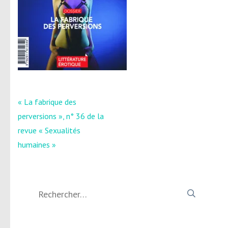
Navigation
« La fabrique des
de
perversions », n° 36 de la
l’article
revue « Sexualités
humaines »
Rechercher :