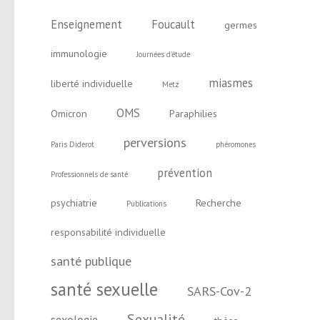
Enseignement
Foucault
germes
immunologie
Journées d'étude
miasmes
liberté individuelle
Metz
OMS
Omicron
Paraphilies
perversions
Paris Diderot
phéromones
prévention
Professionnels de santé
psychiatrie
Recherche
Publications
responsabilité individuelle
santé publique
santé sexuelle
SARS-Cov-2
Sexualité