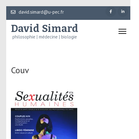
Aller
david.simard@u-pec.fr
au
David Simard
contenu
(Pressez
philosophie | médecine | biologie
Entrée)
Couv