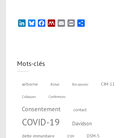
LinkedIn
Bluesky
Facebook
Mendeley
Email
Print
Partager
Mots-clés
airborne
CIM-11
Bichat
Bio-pouvoir
Colloques
Conférences
Consentement
contact
COVID-19
Davidson
dette immunitaire
DSM-5
DSM