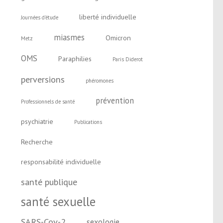
liberté individuelle
Journées d'étude
miasmes
Omicron
Metz
OMS
Paraphilies
Paris Diderot
perversions
phéromones
prévention
Professionnels de santé
psychiatrie
Publications
Recherche
responsabilité individuelle
santé publique
santé sexuelle
SARS-Cov-2
sexologie