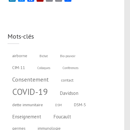
Mots-clés
airborne
Bichat
Bio-pouvoir
CIM-11
Colloques
Conférences
Consentement
contact
COVID-19
Davidson
dette immunitaire
DSM-5
DSM
Enseignement
Foucault
germes
immunologie