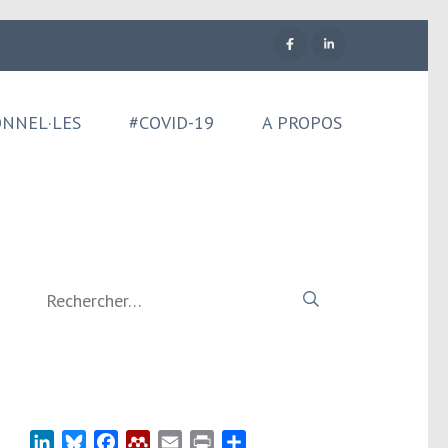
ONNEL·LES
#COVID-19
A PROPOS
Rechercher :
LinkedIn
Bluesky
Facebook
Mendeley
Email
Print
Partager