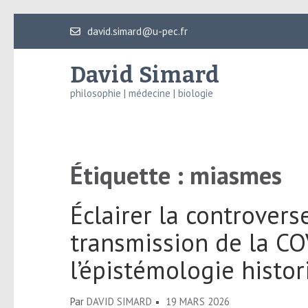
Aller
david.simard@u-pec.fr
au
contenu
David Simard
(Pressez
philosophie | médecine | biologie
Entrée)
Étiquette :
miasmes
Éclairer la controvers
transmission de la CO
l’épistémologie histo
Par
DAVID SIMARD
19 MARS 2026