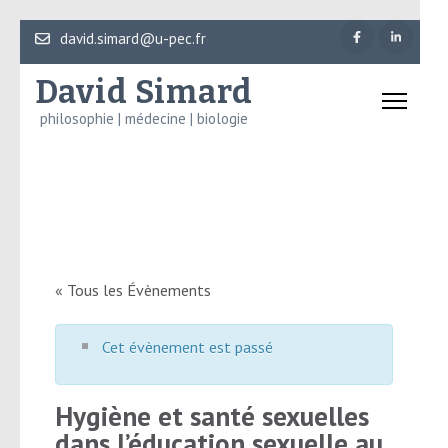
Aller
david.simard@u-pec.fr
au
David Simard
contenu
(Pressez
philosophie | médecine | biologie
Entrée)
« Tous les Évènements
Cet évènement est passé
Hygiène et santé sexuelles
dans l’éducation sexuelle au