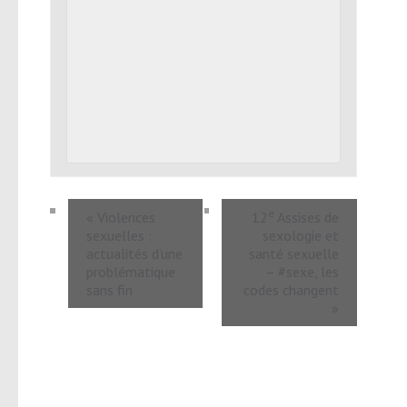
e
«
Violences
12
Assises de
sexuelles :
sexologie et
actualités d’une
santé sexuelle
problématique
– #sexe, les
sans fin
codes changent
»