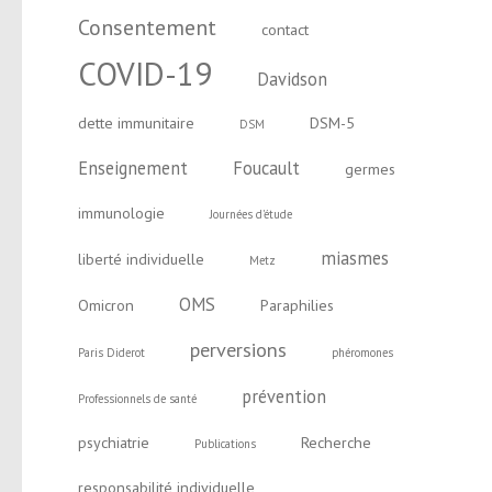
Consentement
contact
COVID-19
Davidson
dette immunitaire
DSM-5
DSM
Enseignement
Foucault
germes
immunologie
Journées d'étude
miasmes
liberté individuelle
Metz
OMS
Omicron
Paraphilies
perversions
Paris Diderot
phéromones
prévention
Professionnels de santé
psychiatrie
Recherche
Publications
responsabilité individuelle