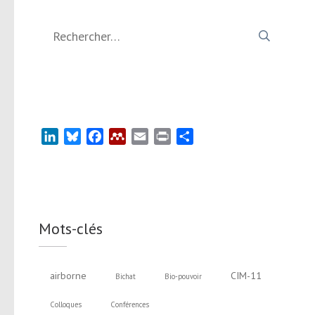
Rechercher :
LinkedIn
Bluesky
Facebook
Mendeley
Email
Print
Partager
Mots-clés
airborne
CIM-11
Bichat
Bio-pouvoir
Colloques
Conférences