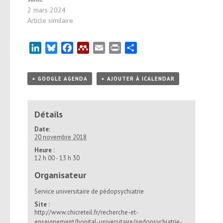
2 mars 2024
Article similaire
LinkedIn
Bluesky
Facebook
Mendeley
Email
Print
Partager
+ GOOGLE AGENDA
+ AJOUTER À ICALENDAR
Détails
Date:
20 novembre 2018
Heure :
12 h 00 - 13 h 30
Organisateur
Service universitaire de pédopsychiatrie
Site :
http://www.chicreteil.fr/recherche-et-
enseignement/hopital-universitaire/pedopsychiatrie-