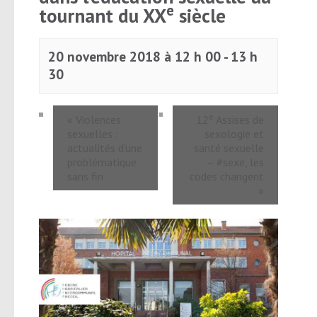
e
tournant du XX
siècle
20 novembre 2018 à 12 h 00
-
13 h
30
e
«
Violences
12
Assises de
sexuelles :
sexologie et
actualités d’une
santé sexuelle
problématique
– #sexe, les
sans fin
codes changent
»