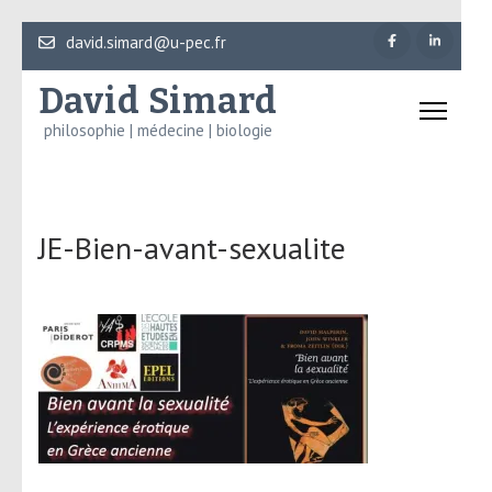
Aller
david.simard@u-pec.fr
au
David Simard
contenu
(Pressez
philosophie | médecine | biologie
Entrée)
JE-Bien-avant-sexualite