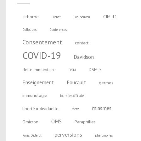
airborne
CIM-11
Bichat
Bio-pouvoir
Colloques
Conférences
Consentement
contact
COVID-19
Davidson
dette immunitaire
DSM-5
DSM
Enseignement
Foucault
germes
immunologie
Journées d'étude
miasmes
liberté individuelle
Metz
OMS
Omicron
Paraphilies
perversions
Paris Diderot
phéromones