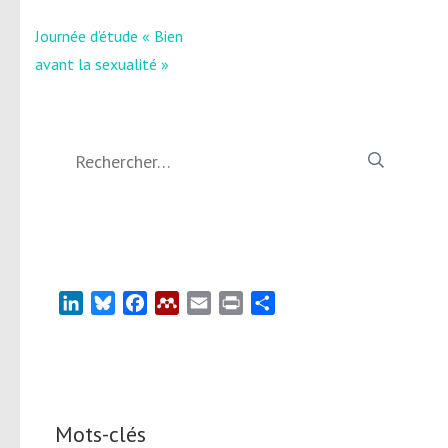
Navigation
Journée d’étude « Bien
de
avant la sexualité »
l’article
Rechercher :
LinkedIn
Bluesky
Facebook
Mendeley
Email
Print
Partager
Mots-clés