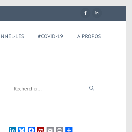
ONNEL·LES
#COVID-19
A PROPOS
Rechercher :
LinkedIn
Bluesky
Facebook
Mendeley
Email
Print
Partager