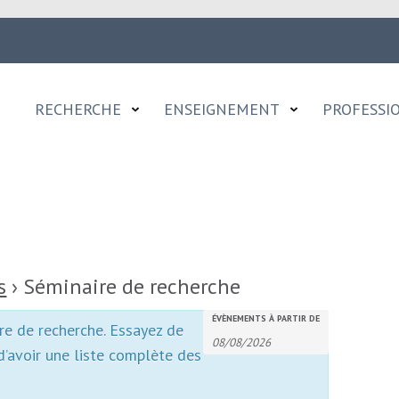
RECHERCHE
ENSEIGNEMENT
PROFESSI
s
› Séminaire de recherche
Recherche
Rechercher
ÉVÈNEMENTS À PARTIR DE
re de recherche. Essayez de
et
Évènements
d’avoir une liste complète des
navigation
de