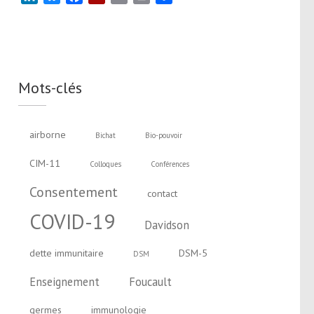
Mots-clés
airborne
Bichat
Bio-pouvoir
CIM-11
Colloques
Conférences
Consentement
contact
COVID-19
Davidson
dette immunitaire
DSM-5
DSM
Enseignement
Foucault
germes
immunologie