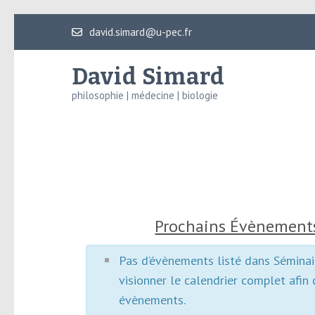
Aller
david.simard@u-pec.fr
au
contenu
David Simard
(Pressez
philosophie | médecine | biologie
Entrée)
Prochains Évènement
Pas d’évènements listé dans Séminai
visionner le calendrier complet afin 
évènements.