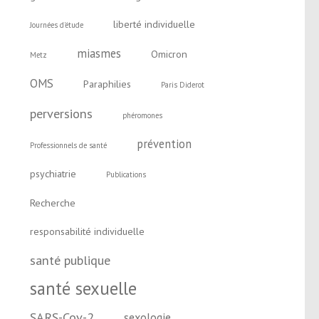
liberté individuelle
Journées d'étude
miasmes
Omicron
Metz
OMS
Paraphilies
Paris Diderot
perversions
phéromones
prévention
Professionnels de santé
psychiatrie
Publications
Recherche
responsabilité individuelle
santé publique
santé sexuelle
SARS-Cov-2
sexologie