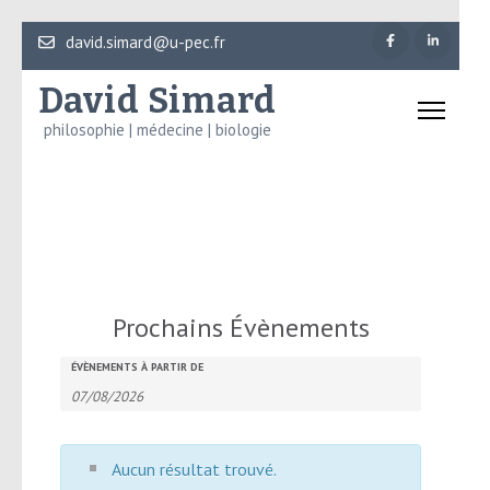
Aller
david.simard@u-pec.fr
au
David Simard
contenu
(Pressez
philosophie | médecine | biologie
Entrée)
Prochains Évènements
Recherche
Rechercher
ÉVÈNEMENTS À PARTIR DE
et
Évènements
navigation
de
Aucun résultat trouvé.