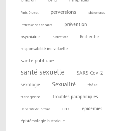
Omicron
Paraphilies
perversions
Paris Diderot
phéromones
prévention
Professionnels de santé
psychiatrie
Recherche
Publications
responsabilité individuelle
santé publique
santé sexuelle
SARS-Cov-2
Sexualité
sexologie
thèse
troubles paraphiliques
transgenre
épidémies
Université de Lorraine
UPEC
épistémologie historique