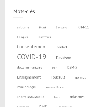
Mots-clés
airborne
CIM-11
Bichat
Bio-pouvoir
Colloques
Conférences
Consentement
contact
COVID-19
Davidson
dette immunitaire
DSM-5
DSM
Enseignement
Foucault
germes
immunologie
Journées d'étude
miasmes
liberté individuelle
Metz
OMS