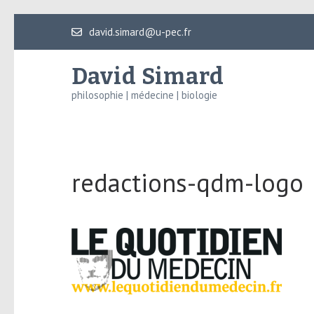
Aller
david.simard@u-pec.fr
au
contenu
David Simard
(Pressez
philosophie | médecine | biologie
Entrée)
redactions-qdm-logo