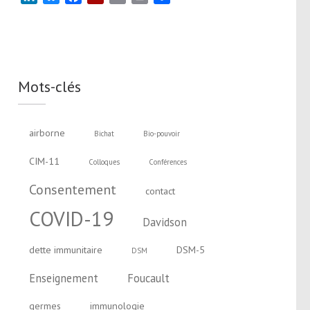
Mots-clés
airborne
Bichat
Bio-pouvoir
CIM-11
Colloques
Conférences
Consentement
contact
COVID-19
Davidson
dette immunitaire
DSM-5
DSM
Enseignement
Foucault
germes
immunologie