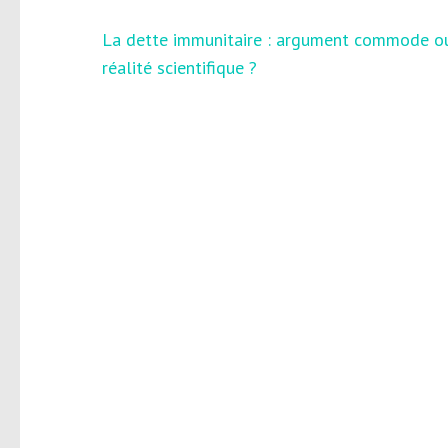
Navigation
La dette immunitaire : argument commode o
de
réalité scientifique ?
l’article