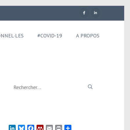
ONNEL·LES
#COVID-19
A PROPOS
Rechercher :
LinkedIn
Bluesky
Facebook
Mendeley
Email
Print
Partager