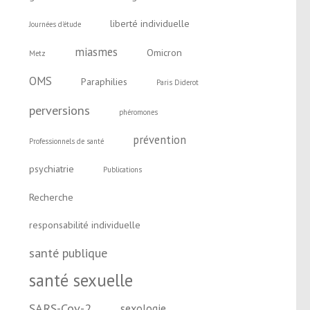
liberté individuelle
Journées d'étude
miasmes
Omicron
Metz
OMS
Paraphilies
Paris Diderot
perversions
phéromones
prévention
Professionnels de santé
psychiatrie
Publications
Recherche
responsabilité individuelle
santé publique
santé sexuelle
SARS-Cov-2
sexologie