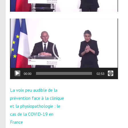
Lecteur
vidéo
00:00
02:53
Navigation
La voix peu audible de la
de
prévention face à la clinique
l’article
et la physiopathologie : le
cas de la COVID-19 en
France