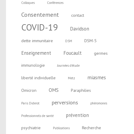
Colloques
Conférences
Consentement
contact
COVID-19
Davidson
dette immunitaire
DSM-5
DSM
Enseignement
Foucault
germes
immunologie
Journées d'étude
miasmes
liberté individuelle
Metz
OMS
Omicron
Paraphilies
perversions
Paris Diderot
phéromones
prévention
Professionnels de santé
psychiatrie
Recherche
Publications