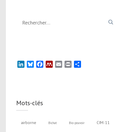
Rechercher :
LinkedIn
Bluesky
Facebook
Mendeley
Email
Print
Partager
Mots-clés
airborne
CIM-11
Bichat
Bio-pouvoir