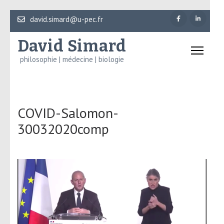
Aller
david.simard@u-pec.fr
au
David Simard
contenu
(Pressez
philosophie | médecine | biologie
Entrée)
COVID-Salomon-
30032020comp