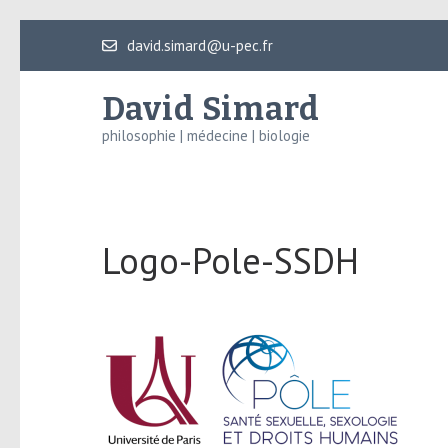
Aller
david.simard@u-pec.fr
au
contenu
David Simard
(Pressez
philosophie | médecine | biologie
Entrée)
Logo-Pole-SSDH