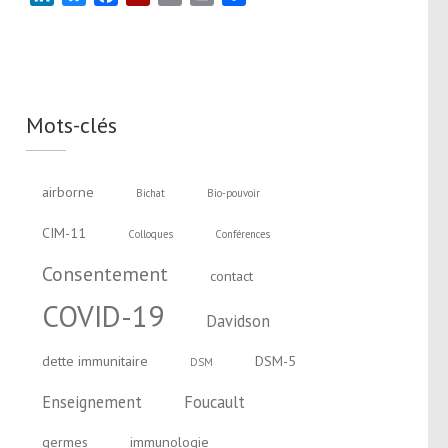
Mots-clés
airborne
Bichat
Bio-pouvoir
CIM-11
Colloques
Conférences
Consentement
contact
COVID-19
Davidson
dette immunitaire
DSM-5
DSM
Enseignement
Foucault
germes
immunologie