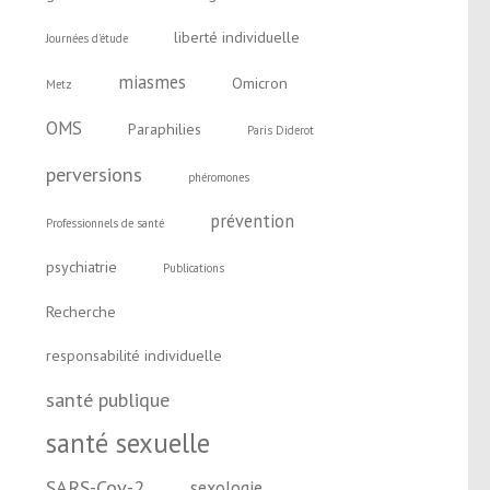
liberté individuelle
Journées d'étude
miasmes
Omicron
Metz
OMS
Paraphilies
Paris Diderot
perversions
phéromones
prévention
Professionnels de santé
psychiatrie
Publications
Recherche
responsabilité individuelle
santé publique
santé sexuelle
SARS-Cov-2
sexologie