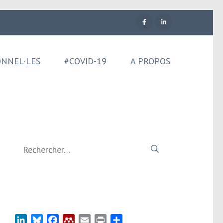
ONNEL·LES
#COVID-19
A PROPOS
Rechercher :
LinkedIn
Bluesky
Facebook
Mendeley
Email
Print
Partager