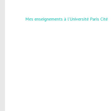
Navigation
Mes enseignements à l’Université Paris Cité
de
l’article