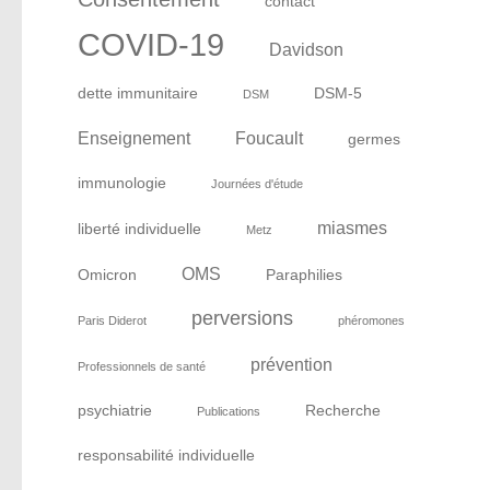
contact
COVID-19
Davidson
dette immunitaire
DSM-5
DSM
Enseignement
Foucault
germes
immunologie
Journées d'étude
miasmes
liberté individuelle
Metz
OMS
Omicron
Paraphilies
perversions
Paris Diderot
phéromones
prévention
Professionnels de santé
psychiatrie
Recherche
Publications
responsabilité individuelle