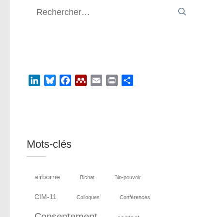
Rechercher :
LinkedIn
Bluesky
Facebook
Mendeley
Email
Print
Partager
Mots-clés
airborne
Bichat
Bio-pouvoir
CIM-11
Colloques
Conférences
Consentement