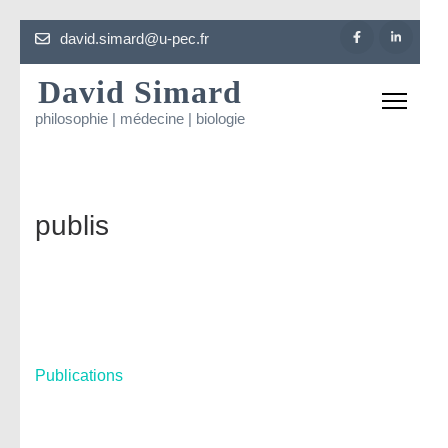
Aller
david.simard@u-pec.fr
au
David Simard
contenu
(Pressez
philosophie | médecine | biologie
Entrée)
publis
Navigation
Publications
de
l’article