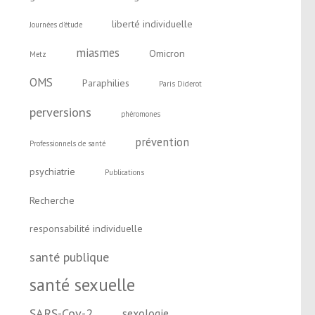
liberté individuelle
Journées d'étude
miasmes
Omicron
Metz
OMS
Paraphilies
Paris Diderot
perversions
phéromones
prévention
Professionnels de santé
psychiatrie
Publications
Recherche
responsabilité individuelle
santé publique
santé sexuelle
SARS-Cov-2
sexologie