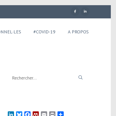
ONNEL·LES
#COVID-19
A PROPOS
Rechercher :
LinkedIn
Bluesky
Facebook
Mendeley
Email
Print
Partager