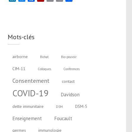
Mots-clés
airborne
Bichat
Bio-pouvoir
CIM-11
Colloques
Conférences
Consentement
contact
COVID-19
Davidson
dette immunitaire
DSM-5
DSM
Enseignement
Foucault
germes
immunologie