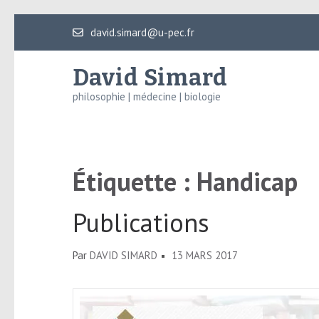
Aller
david.simard@u-pec.fr
au
contenu
David Simard
(Pressez
philosophie | médecine | biologie
Entrée)
Étiquette :
Handicap
Publications
Par
DAVID SIMARD
13 MARS 2017