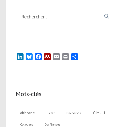
Rechercher :
LinkedIn
Bluesky
Facebook
Mendeley
Email
Print
Partager
Mots-clés
airborne
CIM-11
Bichat
Bio-pouvoir
Colloques
Conférences