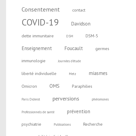
Consentement
contact
COVID-19
Davidson
dette immunitaire
DSM-5
DSM
Enseignement
Foucault
germes
immunologie
Journées d'étude
miasmes
liberté individuelle
Metz
OMS
Omicron
Paraphilies
perversions
Paris Diderot
phéromones
prévention
Professionnels de santé
psychiatrie
Recherche
Publications