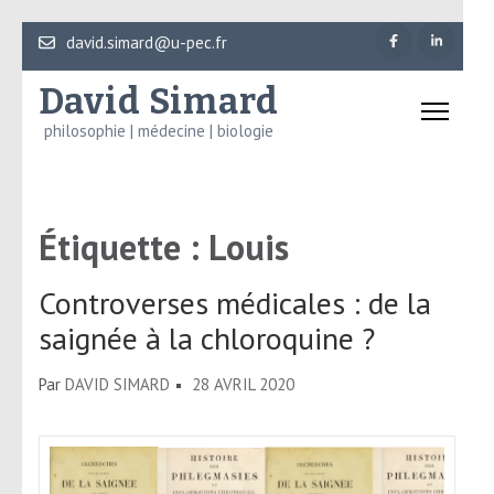
Aller
david.simard@u-pec.fr
au
David Simard
contenu
(Pressez
philosophie | médecine | biologie
Entrée)
Étiquette :
Louis
Controverses médicales : de la
saignée à la chloroquine ?
Par
DAVID SIMARD
28 AVRIL 2020