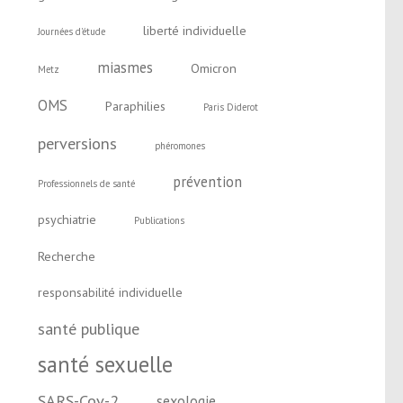
liberté individuelle
Journées d'étude
miasmes
Omicron
Metz
OMS
Paraphilies
Paris Diderot
perversions
phéromones
prévention
Professionnels de santé
psychiatrie
Publications
Recherche
responsabilité individuelle
santé publique
santé sexuelle
SARS-Cov-2
sexologie