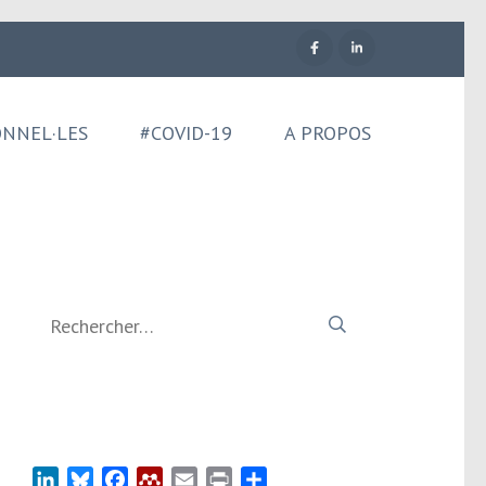
ONNEL·LES
#COVID-19
A PROPOS
Rechercher :
LinkedIn
Bluesky
Facebook
Mendeley
Email
Print
Partager