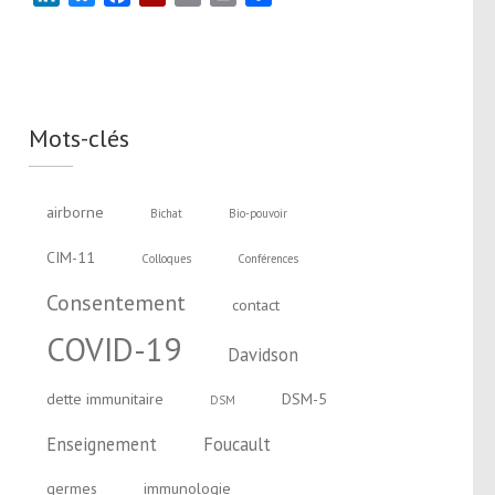
Mots-clés
airborne
Bichat
Bio-pouvoir
CIM-11
Colloques
Conférences
Consentement
contact
COVID-19
Davidson
dette immunitaire
DSM-5
DSM
Enseignement
Foucault
germes
immunologie