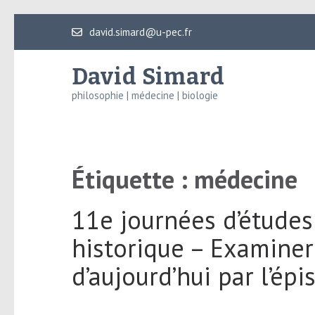
Aller
david.simard@u-pec.fr
au
contenu
David Simard
(Pressez
philosophie | médecine | biologie
Entrée)
Étiquette :
médecine
11e journées d’études
historique – Examine
d’aujourd’hui par l’ép