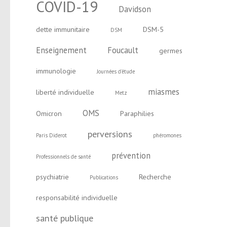
COVID-19
Davidson
dette immunitaire
DSM-5
DSM
Enseignement
Foucault
germes
immunologie
Journées d'étude
miasmes
liberté individuelle
Metz
OMS
Omicron
Paraphilies
perversions
Paris Diderot
phéromones
prévention
Professionnels de santé
psychiatrie
Recherche
Publications
responsabilité individuelle
santé publique