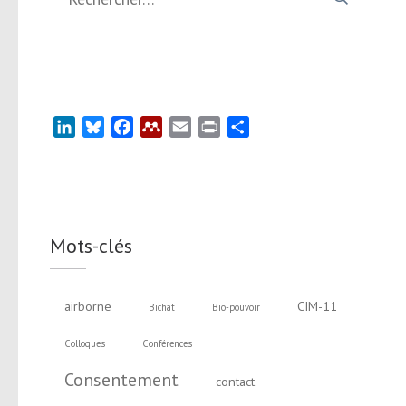
LinkedIn
Bluesky
Facebook
Mendeley
Email
Print
Partager
Mots-clés
airborne
CIM-11
Bichat
Bio-pouvoir
Colloques
Conférences
Consentement
contact