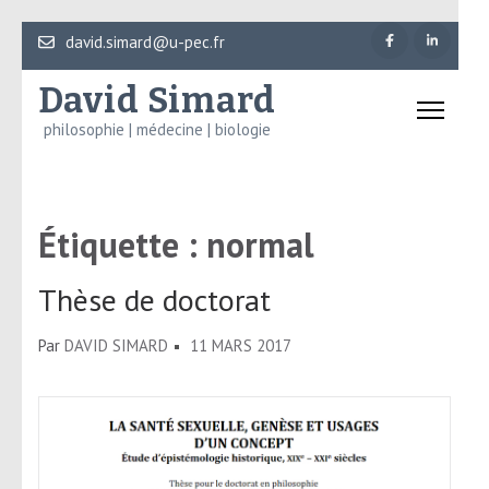
Aller
david.simard@u-pec.fr
au
David Simard
contenu
(Pressez
philosophie | médecine | biologie
Entrée)
Étiquette :
normal
Thèse de doctorat
Par
DAVID SIMARD
11 MARS 2017