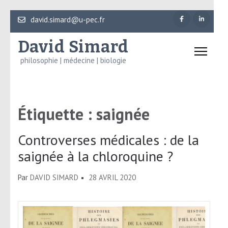
Aller
david.simard@u-pec.fr
au
David Simard
contenu
(Pressez
philosophie | médecine | biologie
Entrée)
Étiquette :
saignée
Controverses médicales : de la
saignée à la chloroquine ?
Par
DAVID SIMARD
28 AVRIL 2020