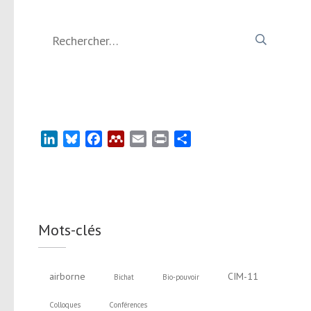
Rechercher :
LinkedIn
Bluesky
Facebook
Mendeley
Email
Print
Partager
Mots-clés
airborne
CIM-11
Bichat
Bio-pouvoir
Colloques
Conférences