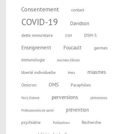
Consentement
contact
COVID-19
Davidson
dette immunitaire
DSM-5
DSM
Enseignement
Foucault
germes
immunologie
Journées d'étude
miasmes
liberté individuelle
Metz
OMS
Omicron
Paraphilies
perversions
Paris Diderot
phéromones
prévention
Professionnels de santé
psychiatrie
Recherche
Publications