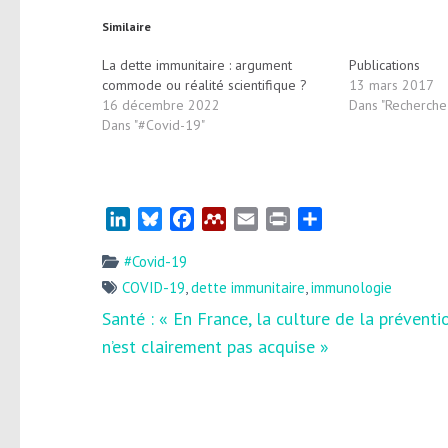
Similaire
La dette immunitaire : argument
Publications
commode ou réalité scientifique ?
13 mars 2017
16 décembre 2022
Dans "Recherche
Dans "#Covid-19"
LinkedIn
Bluesky
Facebook
Mendeley
Email
Print
Partager
#Covid-19
COVID-19
,
dette immunitaire
,
immunologie
Navigation
Santé : « En France, la culture de la préventi
de
n’est clairement pas acquise »
l’article