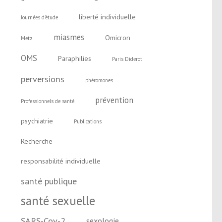
liberté individuelle
Journées d'étude
miasmes
Omicron
Metz
OMS
Paraphilies
Paris Diderot
perversions
phéromones
prévention
Professionnels de santé
psychiatrie
Publications
Recherche
responsabilité individuelle
santé publique
santé sexuelle
SARS-Cov-2
sexologie