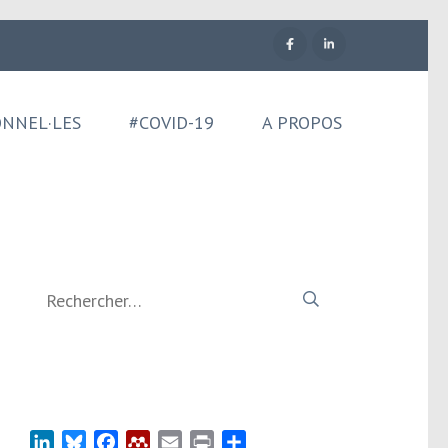
ONNEL·LES
#COVID-19
A PROPOS
Rechercher :
LinkedIn
Bluesky
Facebook
Mendeley
Email
Print
Partager