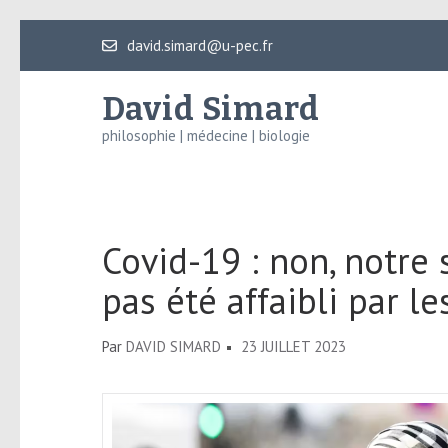
Aller
david.simard@u-pec.fr
au
contenu
David Simard
(Pressez
philosophie | médecine | biologie
Entrée)
Covid-19 : non, notre
pas été affaibli par l
Par
DAVID SIMARD
23 JUILLET 2023