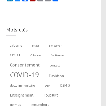
Mots-clés
airborne
Bichat
Bio-pouvoir
CIM-11
Colloques
Conférences
Consentement
contact
COVID-19
Davidson
dette immunitaire
DSM-5
DSM
Enseignement
Foucault
germes
immunologie