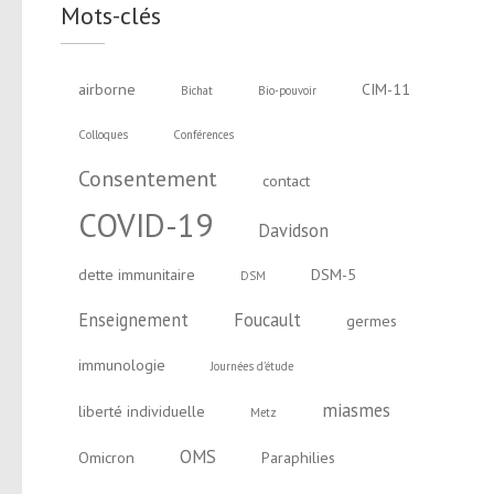
Mots-clés
airborne
CIM-11
Bichat
Bio-pouvoir
Colloques
Conférences
Consentement
contact
COVID-19
Davidson
dette immunitaire
DSM-5
DSM
Enseignement
Foucault
germes
immunologie
Journées d'étude
miasmes
liberté individuelle
Metz
OMS
Omicron
Paraphilies