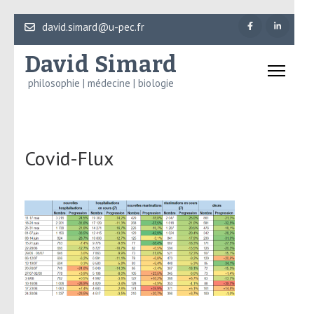
Aller
david.simard@u-pec.fr
au
David Simard
contenu
(Pressez
philosophie | médecine | biologie
Entrée)
Covid-Flux