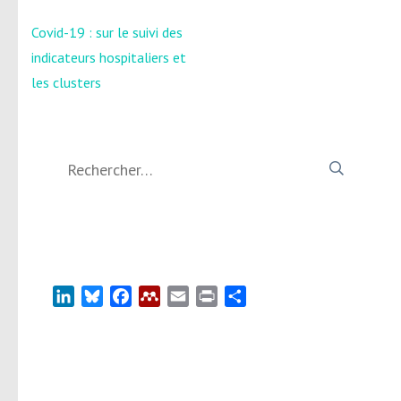
Navigation
Covid-19 : sur le suivi des
de
indicateurs hospitaliers et
l’article
les clusters
Rechercher :
LinkedIn
Bluesky
Facebook
Mendeley
Email
Print
Partager