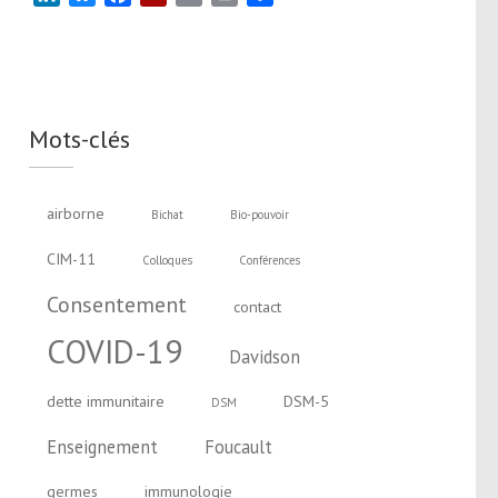
Mots-clés
airborne
Bichat
Bio-pouvoir
CIM-11
Colloques
Conférences
Consentement
contact
COVID-19
Davidson
dette immunitaire
DSM-5
DSM
Enseignement
Foucault
germes
immunologie