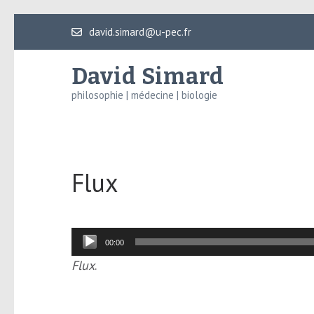
Aller
david.simard@u-pec.fr
au
contenu
David Simard
(Pressez
philosophie | médecine | biologie
Entrée)
Flux
Lecteur
00:00
audio
Flux
.