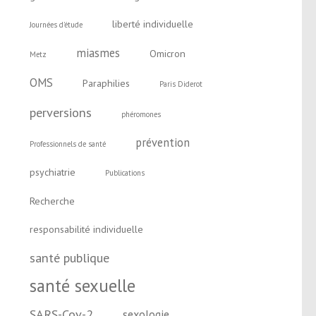
liberté individuelle
Journées d'étude
miasmes
Omicron
Metz
OMS
Paraphilies
Paris Diderot
perversions
phéromones
prévention
Professionnels de santé
psychiatrie
Publications
Recherche
responsabilité individuelle
santé publique
santé sexuelle
SARS-Cov-2
sexologie