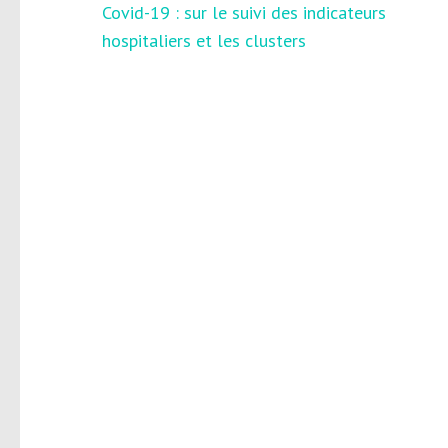
Navigation
Covid-19 : sur le suivi des indicateurs
de
hospitaliers et les clusters
l’article