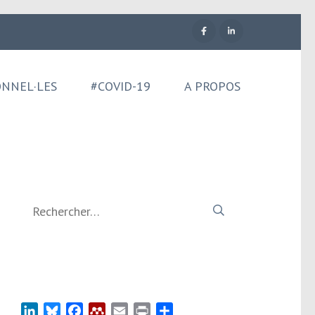
ONNEL·LES
#COVID-19
A PROPOS
Rechercher :
LinkedIn
Bluesky
Facebook
Mendeley
Email
Print
Partager