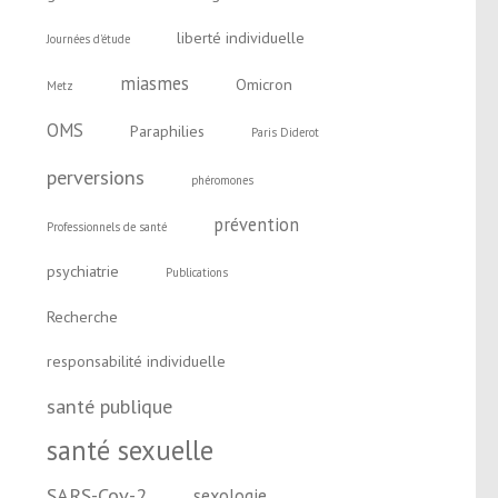
liberté individuelle
Journées d'étude
miasmes
Omicron
Metz
OMS
Paraphilies
Paris Diderot
perversions
phéromones
prévention
Professionnels de santé
psychiatrie
Publications
Recherche
responsabilité individuelle
santé publique
santé sexuelle
SARS-Cov-2
sexologie