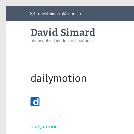
Aller
david.simard@u-pec.fr
au
contenu
David Simard
(Pressez
philosophie | médecine | biologie
Entrée)
dailymotion
Navigation
dailymotion