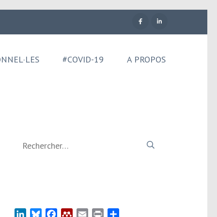
ONNEL·LES
#COVID-19
A PROPOS
Rechercher :
LinkedIn
Bluesky
Facebook
Mendeley
Email
Print
Partager