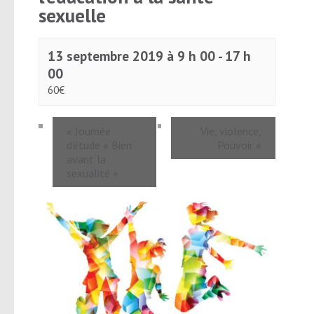
sexuelle
13 septembre 2019 à 9 h 00
-
17 h
00
60€
«
Journée
Vie, violence,
d’étude « Bien
Pouvoir
»
avant la
sexualité »