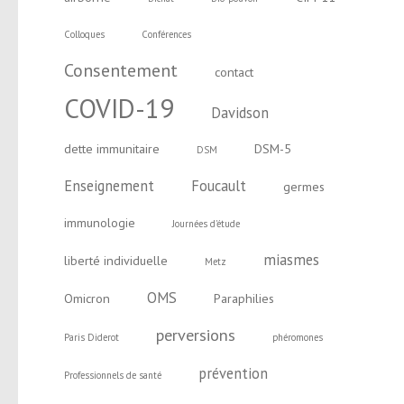
Colloques
Conférences
Consentement
contact
COVID-19
Davidson
dette immunitaire
DSM-5
DSM
Enseignement
Foucault
germes
immunologie
Journées d'étude
miasmes
liberté individuelle
Metz
OMS
Omicron
Paraphilies
perversions
Paris Diderot
phéromones
prévention
Professionnels de santé