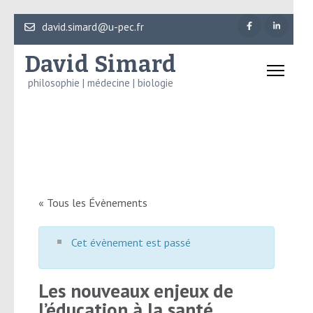
Aller
david.simard@u-pec.fr
au
David Simard
contenu
(Pressez
philosophie | médecine | biologie
Entrée)
« Tous les Évènements
Cet évènement est passé
Les nouveaux enjeux de
l’éducation à la santé