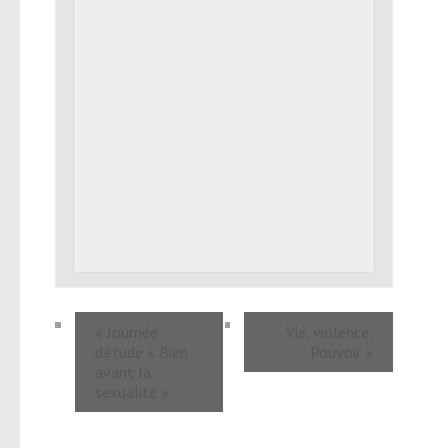
«
Journée
Vie, violence,
d’étude « Bien
Pouvoir
»
avant la
sexualité »