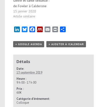
Genre et santé sexuelle :
de Fowler à Calderone
15 janvier 2020
Article similaire
LinkedIn
Bluesky
Facebook
Mendeley
Email
Print
Partager
+ GOOGLE AGENDA
+ AJOUTER À ICALENDAR
Détails
Date:
13 septembre 2019
Heure :
9 h 00 - 17 h 00
Prix :
60€
Catégorie d’évènement:
Colloque