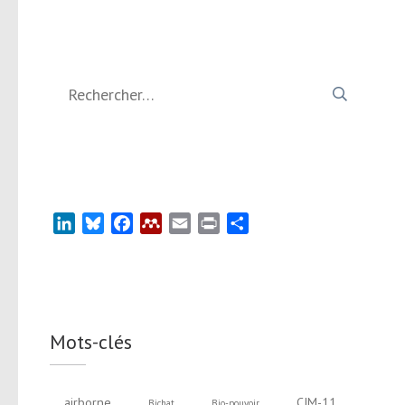
Rechercher :
LinkedIn
Bluesky
Facebook
Mendeley
Email
Print
Partager
Mots-clés
airborne
CIM-11
Bichat
Bio-pouvoir