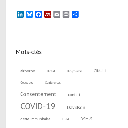
LinkedIn
Bluesky
Facebook
Mendeley
Email
Print
Partager
Mots-clés
airborne
CIM-11
Bichat
Bio-pouvoir
Colloques
Conférences
Consentement
contact
COVID-19
Davidson
dette immunitaire
DSM-5
DSM