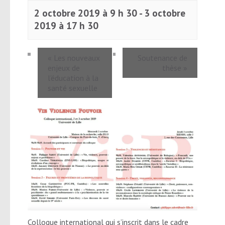
2 octobre 2019 à 9 h 30
-
3 octobre
2019 à 17 h 30
«
Les nouveaux
Soutenance de
enjeux de
thèse
»
l’éducation à la
santé sexuelle
Colloque international qui s’inscrit dans le cadre