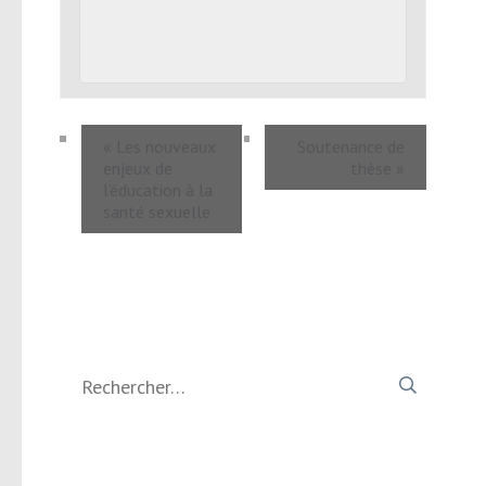
«
Les nouveaux
Soutenance de
enjeux de
thèse
»
l’éducation à la
santé sexuelle
Rechercher :