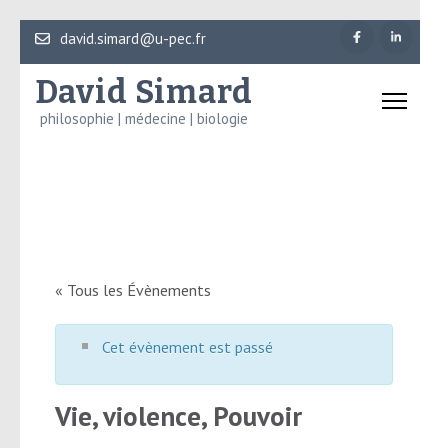
Aller
david.simard@u-pec.fr
au
David Simard
contenu
(Pressez
philosophie | médecine | biologie
Entrée)
« Tous les Évènements
Cet évènement est passé
Vie, violence, Pouvoir