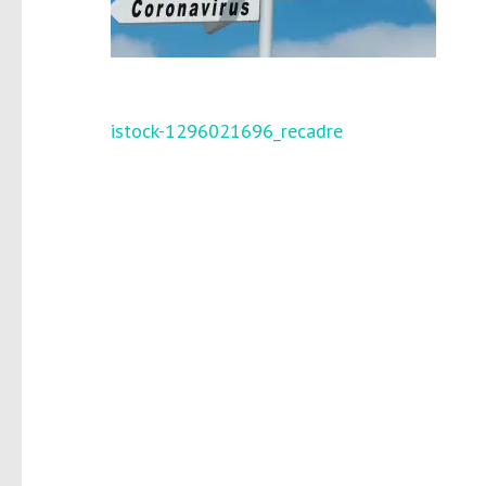
Navigation
istock-1296021696_recadre
de
l’article