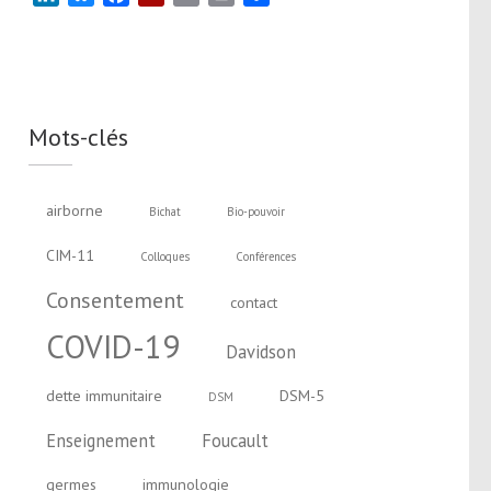
Mots-clés
airborne
Bichat
Bio-pouvoir
CIM-11
Colloques
Conférences
Consentement
contact
COVID-19
Davidson
dette immunitaire
DSM-5
DSM
Enseignement
Foucault
germes
immunologie