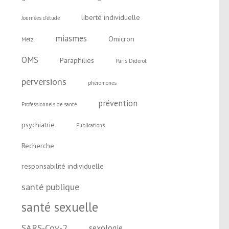
liberté individuelle
Journées d'étude
miasmes
Omicron
Metz
OMS
Paraphilies
Paris Diderot
perversions
phéromones
prévention
Professionnels de santé
psychiatrie
Publications
Recherche
responsabilité individuelle
santé publique
santé sexuelle
SARS-Cov-2
sexologie