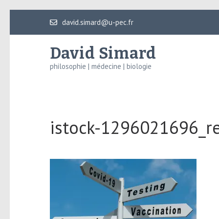
Aller
david.simard@u-pec.fr
au
contenu
David Simard
(Pressez
philosophie | médecine | biologie
Entrée)
istock-1296021696_r