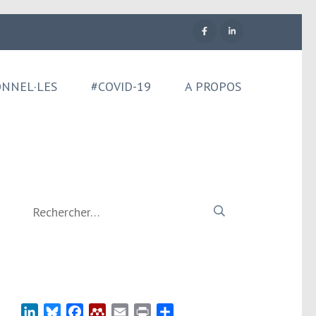
ONNEL·LES
#COVID-19
A PROPOS
Rechercher :
LinkedIn
Bluesky
Facebook
Mendeley
Email
Print
Partager