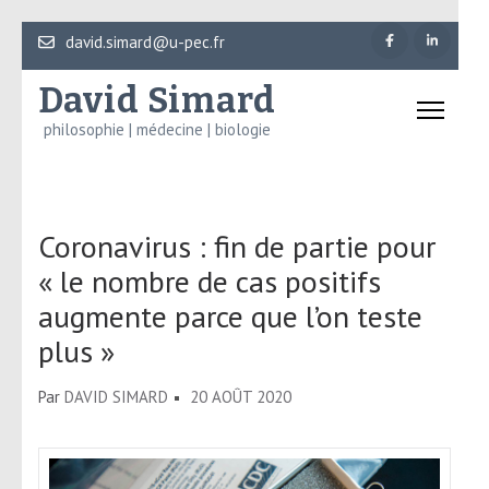
Aller
david.simard@u-pec.fr
au
David Simard
contenu
(Pressez
philosophie | médecine | biologie
Entrée)
Coronavirus : fin de partie pour
« le nombre de cas positifs
augmente parce que l’on teste
plus »
Par
DAVID SIMARD
20 AOÛT 2020