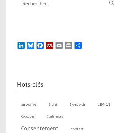
LinkedIn
Bluesky
Facebook
Mendeley
Email
Print
Partager
Mots-clés
airborne
CIM-11
Bichat
Bio-pouvoir
Colloques
Conférences
Consentement
contact