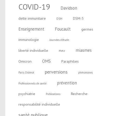
COVID-19
Davidson
dette immunitaire
DSM-5
DSM
Enseignement
Foucault
germes
immunologie
Journées d'étude
miasmes
liberté individuelle
Metz
OMS
Omicron
Paraphilies
perversions
Paris Diderot
phéromones
prévention
Professionnels de santé
psychiatrie
Recherche
Publications
responsabilité individuelle
santé publique