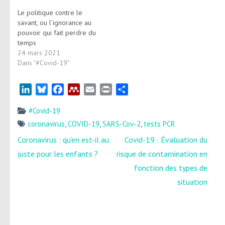
Le politique contre le
savant, ou l’ignorance au
pouvoir qui fait perdre du
temps
24 mars 2021
Dans "#Covid-19"
LinkedIn
Bluesky
Facebook
Mendeley
Email
Print
Partager
#Covid-19
coronavirus
,
COVID-19
,
SARS-Cov-2
,
tests PCR
Navigation
Coronavirus : qu’en est-il au
Covid-19 : Évaluation du
de
juste pour les enfants ?
risque de contamination en
l’article
fonction des types de
situation
Rechercher :