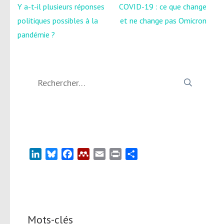
Navigation
Y a-t-il plusieurs réponses
COVID-19 : ce que change
de
politiques possibles à la
et ne change pas Omicron
l’article
pandémie ?
Rechercher :
LinkedIn
Bluesky
Facebook
Mendeley
Email
Print
Partager
Mots-clés