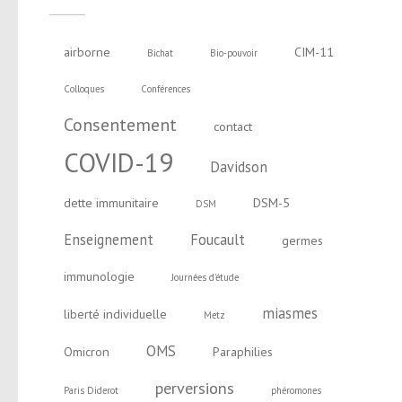
airborne
CIM-11
Bichat
Bio-pouvoir
Colloques
Conférences
Consentement
contact
COVID-19
Davidson
dette immunitaire
DSM-5
DSM
Enseignement
Foucault
germes
immunologie
Journées d'étude
miasmes
liberté individuelle
Metz
OMS
Omicron
Paraphilies
perversions
Paris Diderot
phéromones