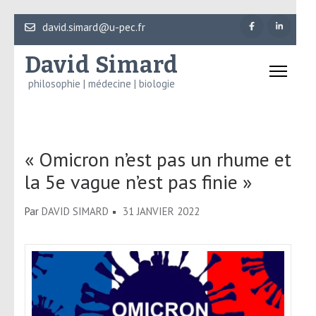
Aller
david.simard@u-pec.fr
au
David Simard
contenu
(Pressez
philosophie | médecine | biologie
Entrée)
« Omicron n’est pas un rhume et
la 5e vague n’est pas finie »
Par
DAVID SIMARD
31 JANVIER 2022